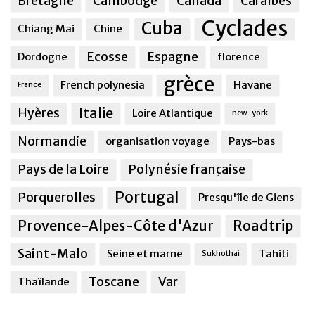
Bretagne
Cambodge
Canada
Caraîbes
Cyclades
Cuba
Chiang Mai
Chine
Ecosse
Espagne
Dordogne
florence
grèce
French polynesia
Havane
France
Italie
Hyères
Loire Atlantique
new-york
Normandie
organisation voyage
Pays-bas
Pays de la Loire
Polynésie française
Portugal
Porquerolles
Presqu'île de Giens
Provence-Alpes-Côte d'Azur
Roadtrip
Saint-Malo
Seine et marne
Tahiti
Sukhothai
Toscane
Var
Thaïlande