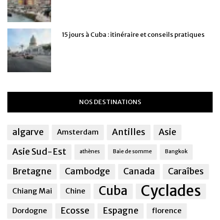
15 jours à Cuba : itinéraire et conseils pratiques
NOS DESTINATIONS
algarve
Antilles
Asie
Amsterdam
Asie Sud-Est
athènes
Baie de somme
Bangkok
Bretagne
Cambodge
Canada
Caraîbes
Cyclades
Cuba
Chiang Mai
Chine
Ecosse
Espagne
Dordogne
florence