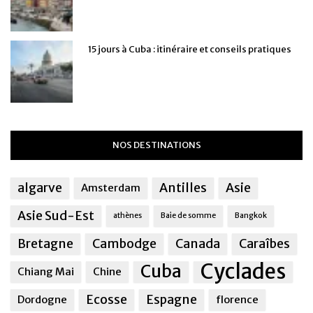
15 jours à Cuba : itinéraire et conseils pratiques
NOS DESTINATIONS
algarve
Antilles
Asie
Amsterdam
Asie Sud-Est
athènes
Baie de somme
Bangkok
Bretagne
Cambodge
Canada
Caraîbes
Cyclades
Cuba
Chiang Mai
Chine
Ecosse
Espagne
Dordogne
florence