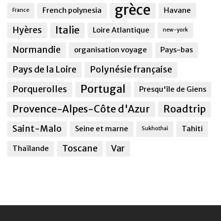
grèce
French polynesia
Havane
France
Italie
Hyères
Loire Atlantique
new-york
Normandie
organisation voyage
Pays-bas
Pays de la Loire
Polynésie française
Portugal
Porquerolles
Presqu'île de Giens
Provence-Alpes-Côte d'Azur
Roadtrip
Saint-Malo
Seine et marne
Tahiti
Sukhothai
Toscane
Var
Thaïlande