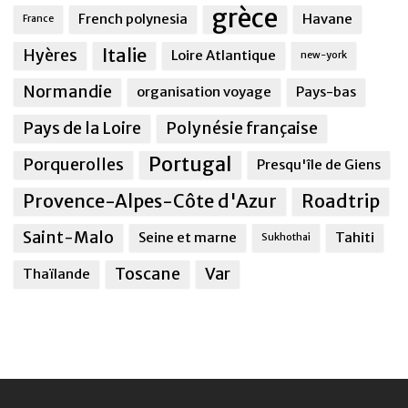
grèce
French polynesia
Havane
France
Italie
Hyères
Loire Atlantique
new-york
Normandie
organisation voyage
Pays-bas
Pays de la Loire
Polynésie française
Portugal
Porquerolles
Presqu'île de Giens
Provence-Alpes-Côte d'Azur
Roadtrip
Saint-Malo
Seine et marne
Tahiti
Sukhothai
Toscane
Var
Thaïlande