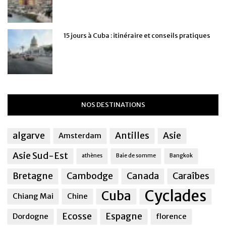
15 jours à Cuba : itinéraire et conseils pratiques
NOS DESTINATIONS
algarve
Antilles
Asie
Amsterdam
Asie Sud-Est
athènes
Baie de somme
Bangkok
Bretagne
Cambodge
Canada
Caraîbes
Cyclades
Cuba
Chiang Mai
Chine
Ecosse
Espagne
Dordogne
florence