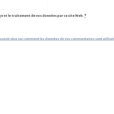
ge et le traitement de vos données par ce site Web.
*
 savoir plus sur comment les données de vos commentaires sont utilisé