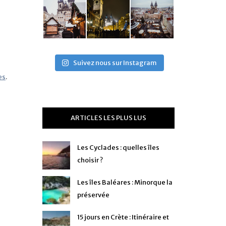
Suivez nous sur Instagram
es
.
ARTICLES LES PLUS LUS
Les Cyclades : quelles îles
choisir ?
Les îles Baléares : Minorque la
préservée
15 jours en Crète : Itinéraire et