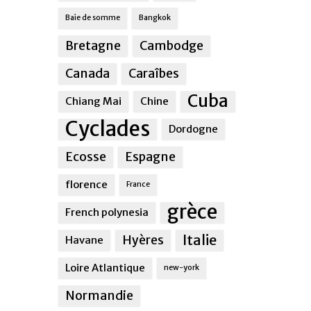
Baie de somme
Bangkok
Bretagne
Cambodge
Canada
Caraîbes
Cuba
Chiang Mai
Chine
Cyclades
Dordogne
Ecosse
Espagne
florence
France
grèce
French polynesia
Italie
Hyères
Havane
Loire Atlantique
new-york
Normandie