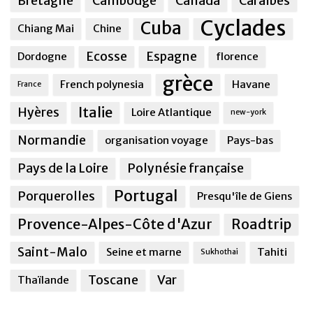
Bretagne
Cambodge
Canada
Caraîbes
Cyclades
Cuba
Chiang Mai
Chine
Ecosse
Espagne
Dordogne
florence
grèce
French polynesia
Havane
France
Italie
Hyères
Loire Atlantique
new-york
Normandie
organisation voyage
Pays-bas
Pays de la Loire
Polynésie française
Portugal
Porquerolles
Presqu'île de Giens
Provence-Alpes-Côte d'Azur
Roadtrip
Saint-Malo
Seine et marne
Tahiti
Sukhothai
Toscane
Var
Thaïlande