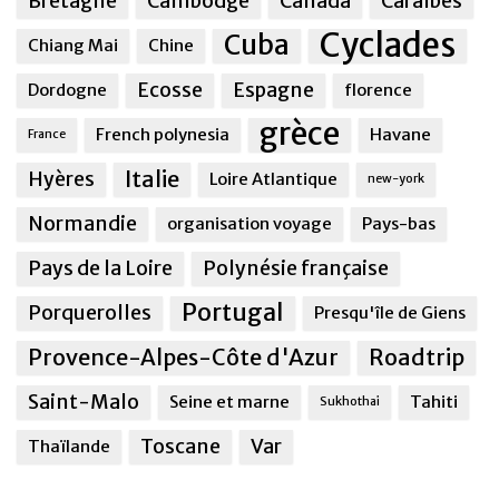
Bretagne
Cambodge
Canada
Caraîbes
Cyclades
Cuba
Chiang Mai
Chine
Ecosse
Espagne
Dordogne
florence
grèce
French polynesia
Havane
France
Italie
Hyères
Loire Atlantique
new-york
Normandie
organisation voyage
Pays-bas
Pays de la Loire
Polynésie française
Portugal
Porquerolles
Presqu'île de Giens
Provence-Alpes-Côte d'Azur
Roadtrip
Saint-Malo
Seine et marne
Tahiti
Sukhothai
Toscane
Var
Thaïlande