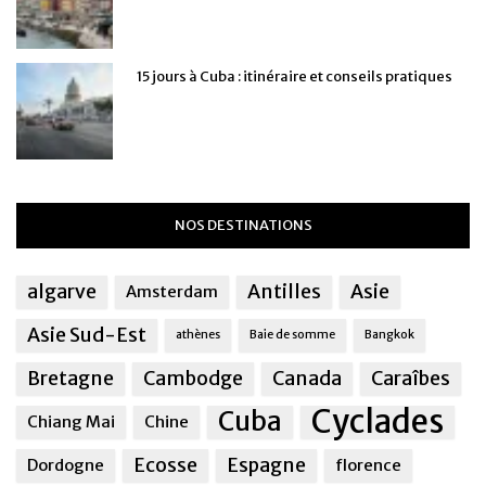
15 jours à Cuba : itinéraire et conseils pratiques
NOS DESTINATIONS
algarve
Antilles
Asie
Amsterdam
Asie Sud-Est
athènes
Baie de somme
Bangkok
Bretagne
Cambodge
Canada
Caraîbes
Cyclades
Cuba
Chiang Mai
Chine
Ecosse
Espagne
Dordogne
florence