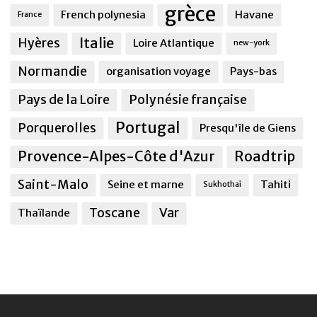
grèce
French polynesia
Havane
France
Italie
Hyères
Loire Atlantique
new-york
Normandie
organisation voyage
Pays-bas
Pays de la Loire
Polynésie française
Portugal
Porquerolles
Presqu'île de Giens
Provence-Alpes-Côte d'Azur
Roadtrip
Saint-Malo
Seine et marne
Tahiti
Sukhothai
Toscane
Var
Thaïlande