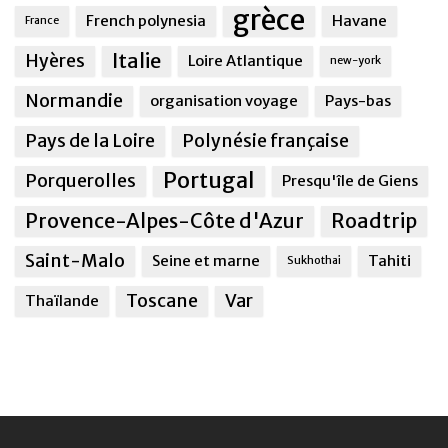
grèce
French polynesia
Havane
France
Italie
Hyères
Loire Atlantique
new-york
Normandie
organisation voyage
Pays-bas
Pays de la Loire
Polynésie française
Portugal
Porquerolles
Presqu'île de Giens
Provence-Alpes-Côte d'Azur
Roadtrip
Saint-Malo
Seine et marne
Tahiti
Sukhothai
Toscane
Var
Thaïlande