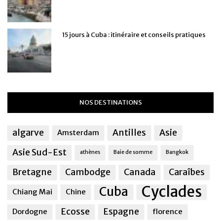
15 jours à Cuba : itinéraire et conseils pratiques
NOS DESTINATIONS
algarve
Antilles
Asie
Amsterdam
Asie Sud-Est
athènes
Baie de somme
Bangkok
Bretagne
Cambodge
Canada
Caraîbes
Cyclades
Cuba
Chiang Mai
Chine
Ecosse
Espagne
Dordogne
florence