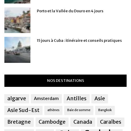
Porto et la Vallée du Douro en 4 jours
15 jours à Cuba : itinéraire et conseils pratiques
NOS DESTINATIONS
algarve
Antilles
Asie
Amsterdam
Asie Sud-Est
athènes
Baie de somme
Bangkok
Bretagne
Cambodge
Canada
Caraîbes