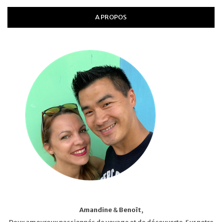
A PROPOS
Amandine
&
Benoît
,