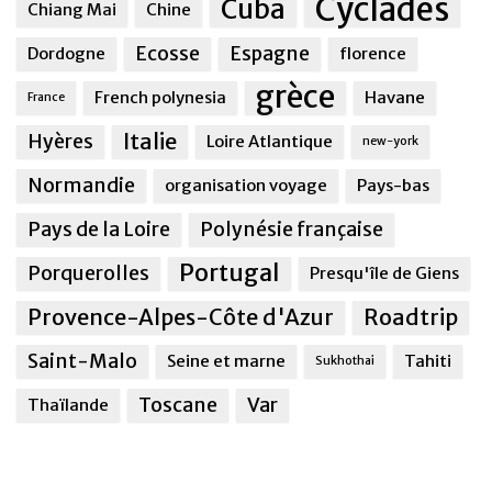
Cyclades
Cuba
Chiang Mai
Chine
Ecosse
Espagne
Dordogne
florence
grèce
French polynesia
Havane
France
Italie
Hyères
Loire Atlantique
new-york
Normandie
organisation voyage
Pays-bas
Pays de la Loire
Polynésie française
Portugal
Porquerolles
Presqu'île de Giens
Provence-Alpes-Côte d'Azur
Roadtrip
Saint-Malo
Seine et marne
Tahiti
Sukhothai
Toscane
Var
Thaïlande