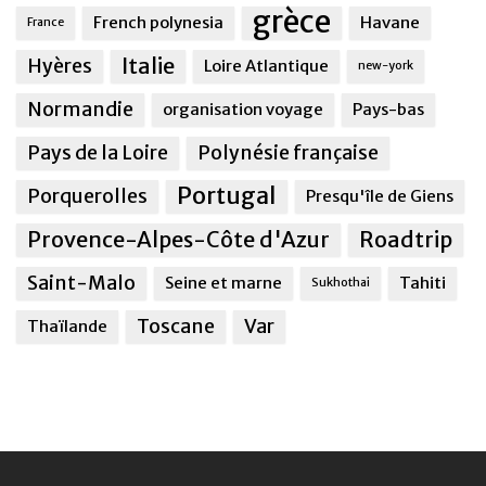
grèce
French polynesia
Havane
France
Italie
Hyères
Loire Atlantique
new-york
Normandie
organisation voyage
Pays-bas
Pays de la Loire
Polynésie française
Portugal
Porquerolles
Presqu'île de Giens
Provence-Alpes-Côte d'Azur
Roadtrip
Saint-Malo
Seine et marne
Tahiti
Sukhothai
Toscane
Var
Thaïlande