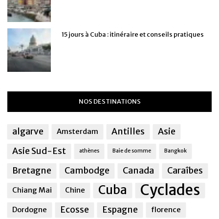
15 jours à Cuba : itinéraire et conseils pratiques
NOS DESTINATIONS
algarve
Antilles
Asie
Amsterdam
Asie Sud-Est
athènes
Baie de somme
Bangkok
Bretagne
Cambodge
Canada
Caraîbes
Cyclades
Cuba
Chiang Mai
Chine
Ecosse
Espagne
Dordogne
florence