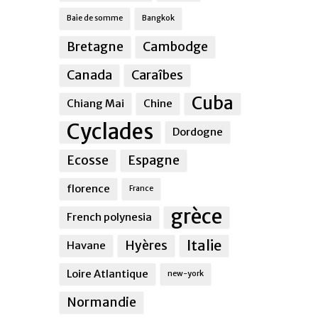
Baie de somme
Bangkok
Bretagne
Cambodge
Canada
Caraîbes
Cuba
Chiang Mai
Chine
Cyclades
Dordogne
Ecosse
Espagne
florence
France
grèce
French polynesia
Italie
Hyères
Havane
Loire Atlantique
new-york
Normandie