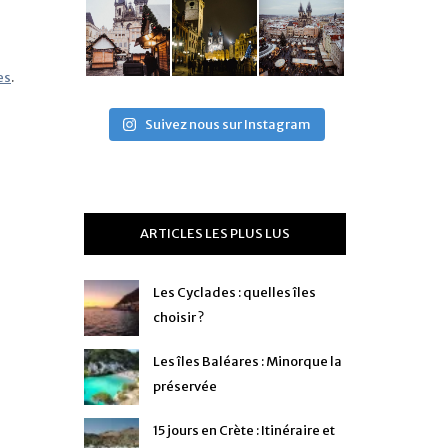
es
.
Suivez nous sur Instagram
ARTICLES LES PLUS LUS
Les Cyclades : quelles îles
choisir ?
Les îles Baléares : Minorque la
préservée
15 jours en Crète : Itinéraire et