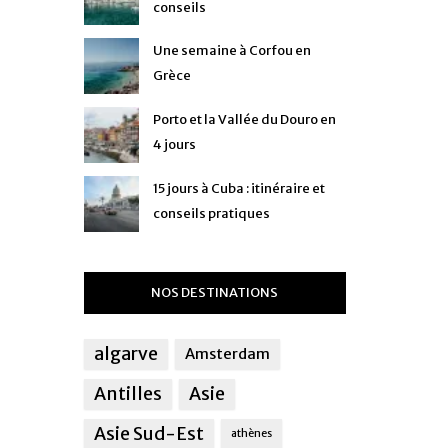
conseils
Une semaine à Corfou en
Grèce
Porto et la Vallée du Douro en
4 jours
15 jours à Cuba : itinéraire et
conseils pratiques
NOS DESTINATIONS
algarve
Amsterdam
Antilles
Asie
Asie Sud-Est
athènes