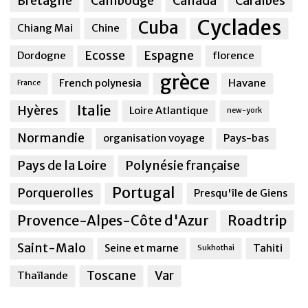
Bretagne
Cambodge
Canada
Caraîbes
Cyclades
Cuba
Chiang Mai
Chine
Ecosse
Espagne
Dordogne
florence
grèce
French polynesia
Havane
France
Italie
Hyères
Loire Atlantique
new-york
Normandie
organisation voyage
Pays-bas
Pays de la Loire
Polynésie française
Portugal
Porquerolles
Presqu'île de Giens
Provence-Alpes-Côte d'Azur
Roadtrip
Saint-Malo
Seine et marne
Tahiti
Sukhothai
Toscane
Var
Thaïlande