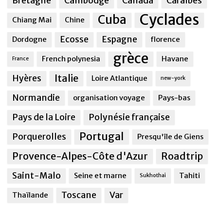
Bretagne
Cambodge
Canada
Caraîbes
Cyclades
Cuba
Chiang Mai
Chine
Ecosse
Espagne
Dordogne
florence
grèce
French polynesia
Havane
France
Italie
Hyères
Loire Atlantique
new-york
Normandie
organisation voyage
Pays-bas
Pays de la Loire
Polynésie française
Portugal
Porquerolles
Presqu'île de Giens
Provence-Alpes-Côte d'Azur
Roadtrip
Saint-Malo
Seine et marne
Tahiti
Sukhothai
Toscane
Var
Thaïlande