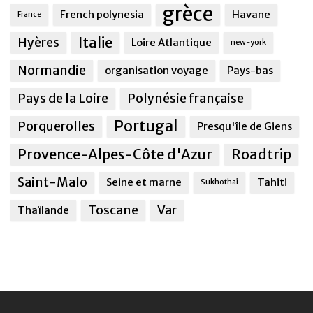
grèce
French polynesia
Havane
France
Italie
Hyères
Loire Atlantique
new-york
Normandie
organisation voyage
Pays-bas
Pays de la Loire
Polynésie française
Portugal
Porquerolles
Presqu'île de Giens
Provence-Alpes-Côte d'Azur
Roadtrip
Saint-Malo
Seine et marne
Tahiti
Sukhothai
Toscane
Var
Thaïlande