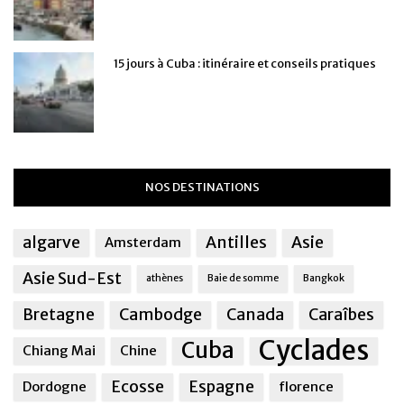
15 jours à Cuba : itinéraire et conseils pratiques
NOS DESTINATIONS
algarve
Antilles
Asie
Amsterdam
Asie Sud-Est
athènes
Baie de somme
Bangkok
Bretagne
Cambodge
Canada
Caraîbes
Cyclades
Cuba
Chiang Mai
Chine
Ecosse
Espagne
Dordogne
florence