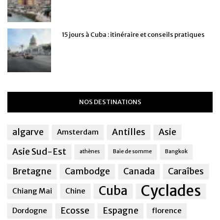
15 jours à Cuba : itinéraire et conseils pratiques
NOS DESTINATIONS
algarve
Antilles
Asie
Amsterdam
Asie Sud-Est
athènes
Baie de somme
Bangkok
Bretagne
Cambodge
Canada
Caraîbes
Cyclades
Cuba
Chiang Mai
Chine
Ecosse
Espagne
Dordogne
florence