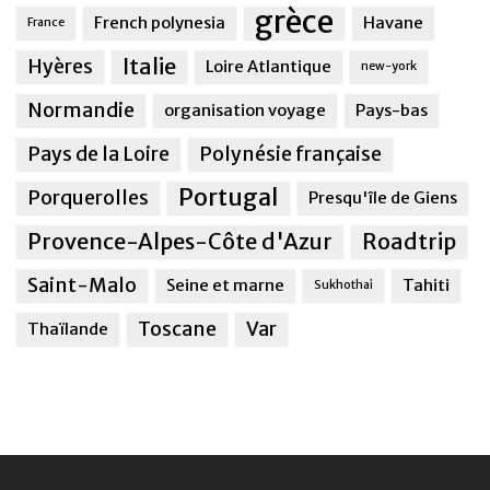
grèce
French polynesia
Havane
France
Italie
Hyères
Loire Atlantique
new-york
Normandie
organisation voyage
Pays-bas
Pays de la Loire
Polynésie française
Portugal
Porquerolles
Presqu'île de Giens
Provence-Alpes-Côte d'Azur
Roadtrip
Saint-Malo
Seine et marne
Tahiti
Sukhothai
Toscane
Var
Thaïlande