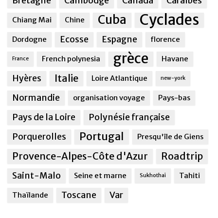
Bretagne
Cambodge
Canada
Caraîbes
Cyclades
Cuba
Chiang Mai
Chine
Ecosse
Espagne
Dordogne
florence
grèce
French polynesia
Havane
France
Italie
Hyères
Loire Atlantique
new-york
Normandie
organisation voyage
Pays-bas
Pays de la Loire
Polynésie française
Portugal
Porquerolles
Presqu'île de Giens
Provence-Alpes-Côte d'Azur
Roadtrip
Saint-Malo
Seine et marne
Tahiti
Sukhothai
Toscane
Var
Thaïlande