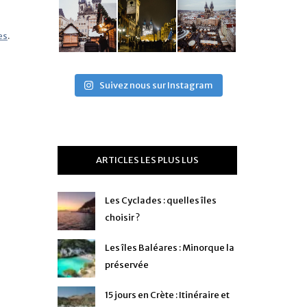
es
.
Suivez nous sur Instagram
ARTICLES LES PLUS LUS
Les Cyclades : quelles îles
choisir ?
Les îles Baléares : Minorque la
préservée
15 jours en Crète : Itinéraire et