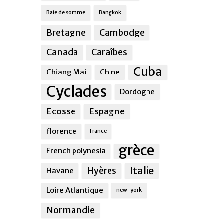
Baie de somme
Bangkok
Bretagne
Cambodge
Canada
Caraîbes
Cuba
Chiang Mai
Chine
Cyclades
Dordogne
Ecosse
Espagne
florence
France
grèce
French polynesia
Italie
Hyères
Havane
Loire Atlantique
new-york
Normandie