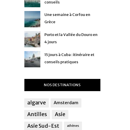
conseils
Une semaine à Corfou en
Grèce
Porto et la Vallée du Douro en
4 jours
15 jours à Cuba : itinéraire et
conseils pratiques
NOS DESTINATIONS
algarve
Amsterdam
Antilles
Asie
Asie Sud-Est
athènes