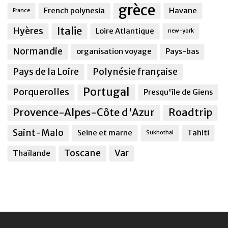
grèce
French polynesia
Havane
France
Italie
Hyères
Loire Atlantique
new-york
Normandie
organisation voyage
Pays-bas
Pays de la Loire
Polynésie française
Portugal
Porquerolles
Presqu'île de Giens
Provence-Alpes-Côte d'Azur
Roadtrip
Saint-Malo
Seine et marne
Tahiti
Sukhothai
Toscane
Var
Thaïlande