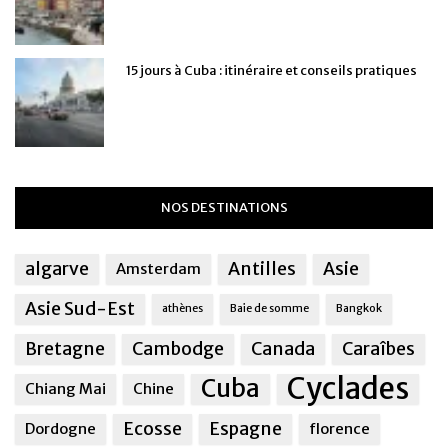
15 jours à Cuba : itinéraire et conseils pratiques
NOS DESTINATIONS
algarve
Antilles
Asie
Amsterdam
Asie Sud-Est
athènes
Baie de somme
Bangkok
Bretagne
Cambodge
Canada
Caraîbes
Cyclades
Cuba
Chiang Mai
Chine
Ecosse
Espagne
Dordogne
florence