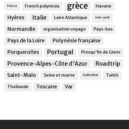
grèce
French polynesia
Havane
France
Italie
Hyères
Loire Atlantique
new-york
Normandie
organisation voyage
Pays-bas
Pays de la Loire
Polynésie française
Portugal
Porquerolles
Presqu'île de Giens
Provence-Alpes-Côte d'Azur
Roadtrip
Saint-Malo
Seine et marne
Tahiti
Sukhothai
Toscane
Var
Thaïlande