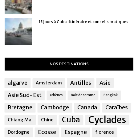
15 jours à Cuba : itinéraire et conseils pratiques
NOS DESTINATIONS
algarve
Antilles
Asie
Amsterdam
Asie Sud-Est
athènes
Baie de somme
Bangkok
Bretagne
Cambodge
Canada
Caraîbes
Cyclades
Cuba
Chiang Mai
Chine
Ecosse
Espagne
Dordogne
florence