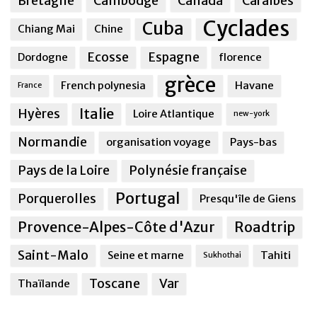
Bretagne
Cambodge
Canada
Caraîbes
Cyclades
Cuba
Chiang Mai
Chine
Ecosse
Espagne
Dordogne
florence
grèce
French polynesia
Havane
France
Italie
Hyères
Loire Atlantique
new-york
Normandie
organisation voyage
Pays-bas
Pays de la Loire
Polynésie française
Portugal
Porquerolles
Presqu'île de Giens
Provence-Alpes-Côte d'Azur
Roadtrip
Saint-Malo
Seine et marne
Tahiti
Sukhothai
Toscane
Var
Thaïlande