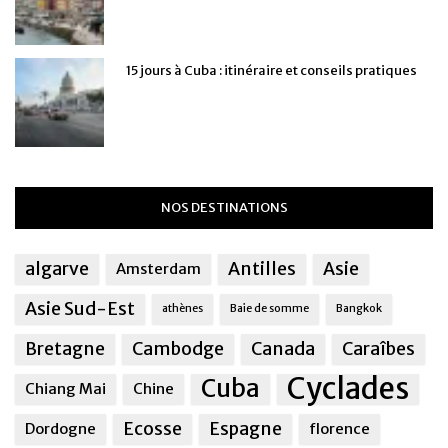
15 jours à Cuba : itinéraire et conseils pratiques
NOS DESTINATIONS
algarve
Antilles
Asie
Amsterdam
Asie Sud-Est
athènes
Baie de somme
Bangkok
Bretagne
Cambodge
Canada
Caraîbes
Cyclades
Cuba
Chiang Mai
Chine
Ecosse
Espagne
Dordogne
florence