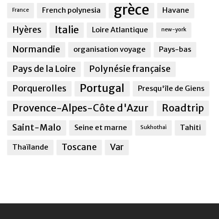
grèce
French polynesia
Havane
France
Italie
Hyères
Loire Atlantique
new-york
Normandie
organisation voyage
Pays-bas
Pays de la Loire
Polynésie française
Portugal
Porquerolles
Presqu'île de Giens
Provence-Alpes-Côte d'Azur
Roadtrip
Saint-Malo
Seine et marne
Tahiti
Sukhothai
Toscane
Var
Thaïlande