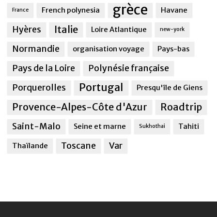
grèce
French polynesia
Havane
France
Italie
Hyères
Loire Atlantique
new-york
Normandie
organisation voyage
Pays-bas
Pays de la Loire
Polynésie française
Portugal
Porquerolles
Presqu'île de Giens
Provence-Alpes-Côte d'Azur
Roadtrip
Saint-Malo
Seine et marne
Tahiti
Sukhothai
Toscane
Var
Thaïlande