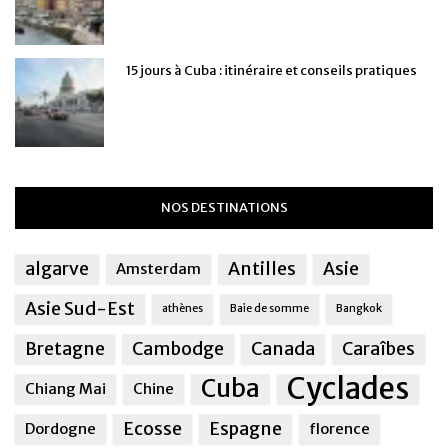
15 jours à Cuba : itinéraire et conseils pratiques
NOS DESTINATIONS
algarve
Antilles
Asie
Amsterdam
Asie Sud-Est
athènes
Baie de somme
Bangkok
Bretagne
Cambodge
Canada
Caraîbes
Cyclades
Cuba
Chiang Mai
Chine
Ecosse
Espagne
Dordogne
florence