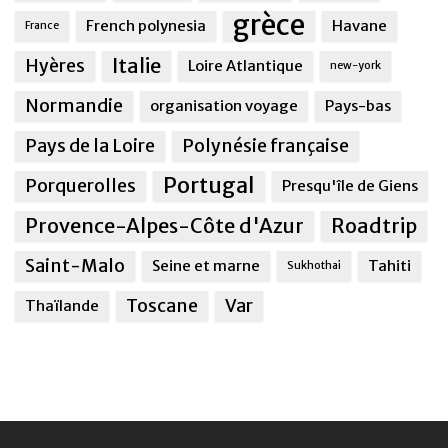
grèce
French polynesia
Havane
France
Italie
Hyères
Loire Atlantique
new-york
Normandie
organisation voyage
Pays-bas
Pays de la Loire
Polynésie française
Portugal
Porquerolles
Presqu'île de Giens
Provence-Alpes-Côte d'Azur
Roadtrip
Saint-Malo
Seine et marne
Tahiti
Sukhothai
Toscane
Var
Thaïlande