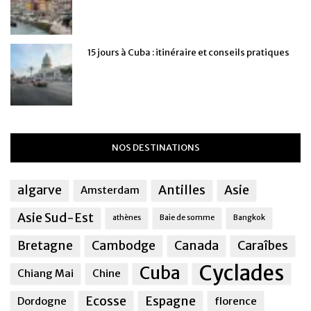
15 jours à Cuba : itinéraire et conseils pratiques
NOS DESTINATIONS
algarve
Antilles
Asie
Amsterdam
Asie Sud-Est
athènes
Baie de somme
Bangkok
Bretagne
Cambodge
Canada
Caraîbes
Cyclades
Cuba
Chiang Mai
Chine
Ecosse
Espagne
Dordogne
florence