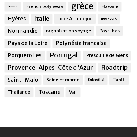
grèce
French polynesia
Havane
France
Italie
Hyères
Loire Atlantique
new-york
Normandie
organisation voyage
Pays-bas
Pays de la Loire
Polynésie française
Portugal
Porquerolles
Presqu'île de Giens
Provence-Alpes-Côte d'Azur
Roadtrip
Saint-Malo
Seine et marne
Tahiti
Sukhothai
Toscane
Var
Thaïlande