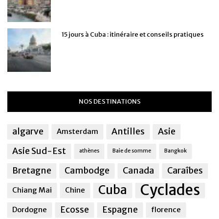
15 jours à Cuba : itinéraire et conseils pratiques
NOS DESTINATIONS
algarve
Antilles
Asie
Amsterdam
Asie Sud-Est
athènes
Baie de somme
Bangkok
Bretagne
Cambodge
Canada
Caraîbes
Cyclades
Cuba
Chiang Mai
Chine
Ecosse
Espagne
Dordogne
florence