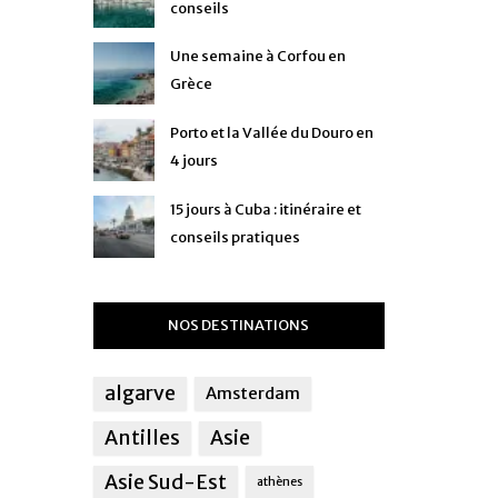
conseils
Une semaine à Corfou en
Grèce
Porto et la Vallée du Douro en
4 jours
15 jours à Cuba : itinéraire et
conseils pratiques
NOS DESTINATIONS
algarve
Amsterdam
Antilles
Asie
Asie Sud-Est
athènes