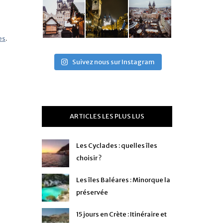
es
.
Suivez nous sur Instagram
ARTICLES LES PLUS LUS
Les Cyclades : quelles îles
choisir ?
Les îles Baléares : Minorque la
préservée
15 jours en Crète : Itinéraire et