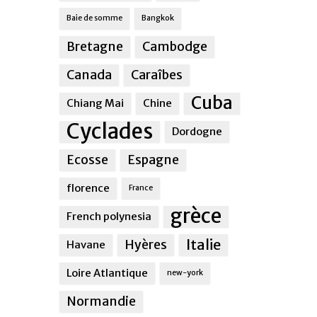
Baie de somme
Bangkok
Bretagne
Cambodge
Canada
Caraîbes
Cuba
Chiang Mai
Chine
Cyclades
Dordogne
Ecosse
Espagne
florence
France
grèce
French polynesia
Italie
Hyères
Havane
Loire Atlantique
new-york
Normandie