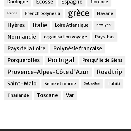
Ecosse
Espagne
Dordogne
florence
grèce
French polynesia
Havane
France
Italie
Hyères
Loire Atlantique
new-york
Normandie
organisation voyage
Pays-bas
Pays de la Loire
Polynésie française
Portugal
Porquerolles
Presqu'île de Giens
Provence-Alpes-Côte d'Azur
Roadtrip
Saint-Malo
Seine et marne
Tahiti
Sukhothai
Toscane
Var
Thaïlande