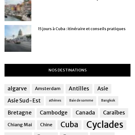
15 jours à Cuba : itinéraire et conseils pratiques
NOS DESTINATIONS
algarve
Antilles
Asie
Amsterdam
Asie Sud-Est
athènes
Baie de somme
Bangkok
Bretagne
Cambodge
Canada
Caraîbes
Cyclades
Cuba
Chiang Mai
Chine