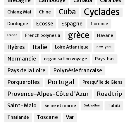
Bretagne
Cambodge
Canada
Caraîbes
Cyclades
Cuba
Chiang Mai
Chine
Ecosse
Espagne
Dordogne
florence
grèce
French polynesia
Havane
France
Italie
Hyères
Loire Atlantique
new-york
Normandie
organisation voyage
Pays-bas
Pays de la Loire
Polynésie française
Portugal
Porquerolles
Presqu'île de Giens
Provence-Alpes-Côte d'Azur
Roadtrip
Saint-Malo
Seine et marne
Tahiti
Sukhothai
Toscane
Var
Thaïlande