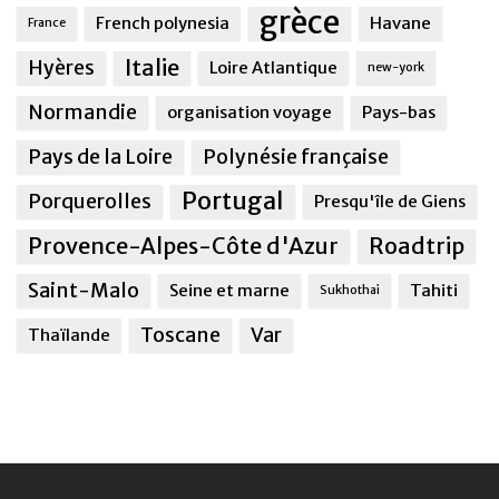
grèce
French polynesia
Havane
France
Italie
Hyères
Loire Atlantique
new-york
Normandie
organisation voyage
Pays-bas
Pays de la Loire
Polynésie française
Portugal
Porquerolles
Presqu'île de Giens
Provence-Alpes-Côte d'Azur
Roadtrip
Saint-Malo
Seine et marne
Tahiti
Sukhothai
Toscane
Var
Thaïlande