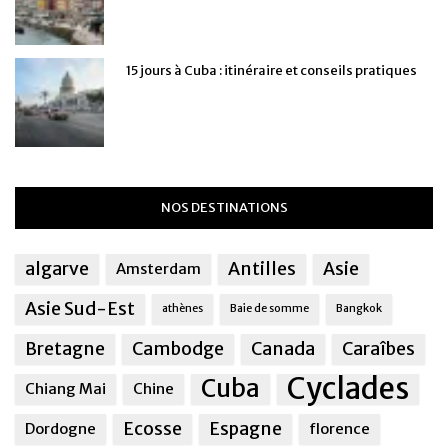
15 jours à Cuba : itinéraire et conseils pratiques
NOS DESTINATIONS
algarve
Antilles
Asie
Amsterdam
Asie Sud-Est
athènes
Baie de somme
Bangkok
Bretagne
Cambodge
Canada
Caraîbes
Cyclades
Cuba
Chiang Mai
Chine
Ecosse
Espagne
Dordogne
florence