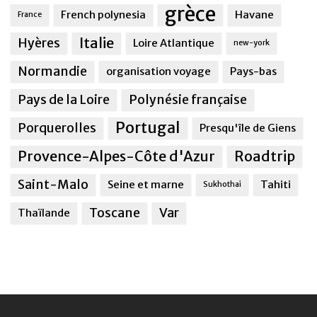
grèce
French polynesia
Havane
France
Italie
Hyères
Loire Atlantique
new-york
Normandie
organisation voyage
Pays-bas
Pays de la Loire
Polynésie française
Portugal
Porquerolles
Presqu'île de Giens
Provence-Alpes-Côte d'Azur
Roadtrip
Saint-Malo
Seine et marne
Tahiti
Sukhothai
Toscane
Var
Thaïlande