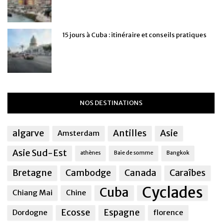
15 jours à Cuba : itinéraire et conseils pratiques
NOS DESTINATIONS
algarve
Antilles
Asie
Amsterdam
Asie Sud-Est
athènes
Baie de somme
Bangkok
Bretagne
Cambodge
Canada
Caraîbes
Cyclades
Cuba
Chiang Mai
Chine
Ecosse
Espagne
Dordogne
florence