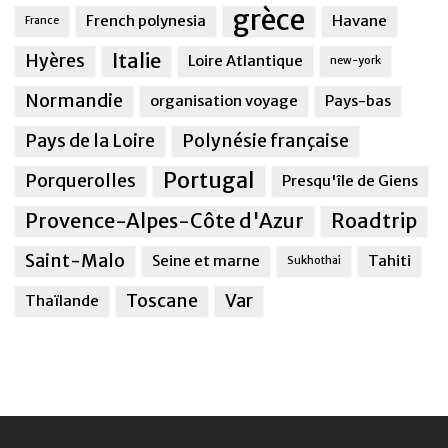
grèce
French polynesia
Havane
France
Italie
Hyères
Loire Atlantique
new-york
Normandie
organisation voyage
Pays-bas
Pays de la Loire
Polynésie française
Portugal
Porquerolles
Presqu'île de Giens
Provence-Alpes-Côte d'Azur
Roadtrip
Saint-Malo
Seine et marne
Tahiti
Sukhothai
Toscane
Var
Thaïlande