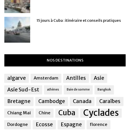
15 jours à Cuba : itinéraire et conseils pratiques
NOS DESTINATIONS
algarve
Antilles
Asie
Amsterdam
Asie Sud-Est
athènes
Baie de somme
Bangkok
Bretagne
Cambodge
Canada
Caraîbes
Cyclades
Cuba
Chiang Mai
Chine
Ecosse
Espagne
Dordogne
florence