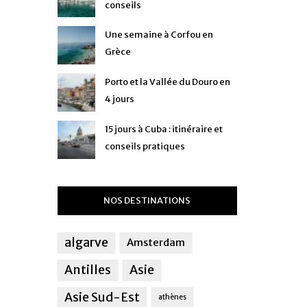
conseils
Une semaine à Corfou en
Grèce
Porto et la Vallée du Douro en
4 jours
15 jours à Cuba : itinéraire et
conseils pratiques
NOS DESTINATIONS
algarve
Amsterdam
Antilles
Asie
Asie Sud-Est
athènes