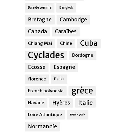
Baie de somme
Bangkok
Bretagne
Cambodge
Canada
Caraîbes
Cuba
Chiang Mai
Chine
Cyclades
Dordogne
Ecosse
Espagne
florence
France
grèce
French polynesia
Italie
Hyères
Havane
Loire Atlantique
new-york
Normandie