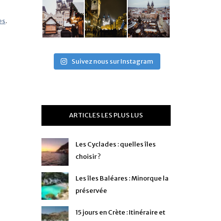
es
.
Suivez nous sur Instagram
ARTICLES LES PLUS LUS
Les Cyclades : quelles îles
choisir ?
Les îles Baléares : Minorque la
préservée
15 jours en Crète : Itinéraire et