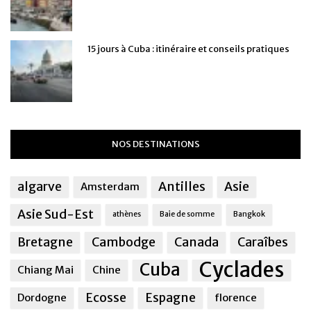
15 jours à Cuba : itinéraire et conseils pratiques
NOS DESTINATIONS
algarve
Antilles
Asie
Amsterdam
Asie Sud-Est
athènes
Baie de somme
Bangkok
Bretagne
Cambodge
Canada
Caraîbes
Cyclades
Cuba
Chiang Mai
Chine
Ecosse
Espagne
Dordogne
florence