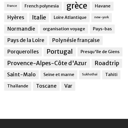
grèce
French polynesia
Havane
France
Italie
Hyères
Loire Atlantique
new-york
Normandie
organisation voyage
Pays-bas
Pays de la Loire
Polynésie française
Portugal
Porquerolles
Presqu'île de Giens
Provence-Alpes-Côte d'Azur
Roadtrip
Saint-Malo
Seine et marne
Tahiti
Sukhothai
Toscane
Var
Thaïlande