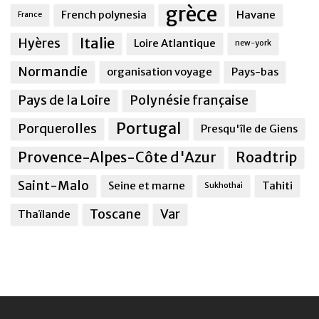
grèce
French polynesia
Havane
France
Italie
Hyères
Loire Atlantique
new-york
Normandie
organisation voyage
Pays-bas
Pays de la Loire
Polynésie française
Portugal
Porquerolles
Presqu'île de Giens
Provence-Alpes-Côte d'Azur
Roadtrip
Saint-Malo
Seine et marne
Tahiti
Sukhothai
Toscane
Var
Thaïlande