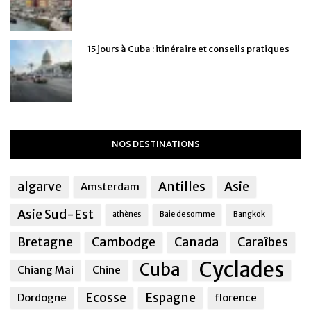
15 jours à Cuba : itinéraire et conseils pratiques
NOS DESTINATIONS
algarve
Antilles
Asie
Amsterdam
Asie Sud-Est
athènes
Baie de somme
Bangkok
Bretagne
Cambodge
Canada
Caraîbes
Cyclades
Cuba
Chiang Mai
Chine
Ecosse
Espagne
Dordogne
florence