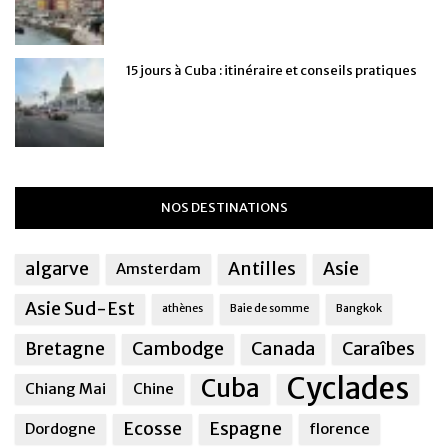
15 jours à Cuba : itinéraire et conseils pratiques
NOS DESTINATIONS
algarve
Antilles
Asie
Amsterdam
Asie Sud-Est
athènes
Baie de somme
Bangkok
Bretagne
Cambodge
Canada
Caraîbes
Cyclades
Cuba
Chiang Mai
Chine
Ecosse
Espagne
Dordogne
florence