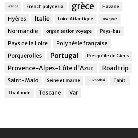
grèce
French polynesia
Havane
France
Italie
Hyères
Loire Atlantique
new-york
Normandie
organisation voyage
Pays-bas
Pays de la Loire
Polynésie française
Portugal
Porquerolles
Presqu'île de Giens
Provence-Alpes-Côte d'Azur
Roadtrip
Saint-Malo
Seine et marne
Tahiti
Sukhothai
Toscane
Var
Thaïlande