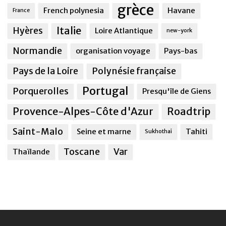
grèce
French polynesia
Havane
France
Italie
Hyères
Loire Atlantique
new-york
Normandie
organisation voyage
Pays-bas
Pays de la Loire
Polynésie française
Portugal
Porquerolles
Presqu'île de Giens
Provence-Alpes-Côte d'Azur
Roadtrip
Saint-Malo
Seine et marne
Tahiti
Sukhothai
Toscane
Var
Thaïlande