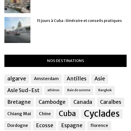
15 jours à Cuba : itinéraire et conseils pratiques
NOS DESTINATIONS
algarve
Antilles
Asie
Amsterdam
Asie Sud-Est
athènes
Baie de somme
Bangkok
Bretagne
Cambodge
Canada
Caraîbes
Cyclades
Cuba
Chiang Mai
Chine
Ecosse
Espagne
Dordogne
florence