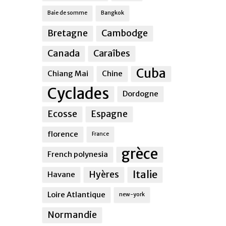
Baie de somme
Bangkok
Bretagne
Cambodge
Canada
Caraîbes
Cuba
Chiang Mai
Chine
Cyclades
Dordogne
Ecosse
Espagne
florence
France
grèce
French polynesia
Italie
Hyères
Havane
Loire Atlantique
new-york
Normandie