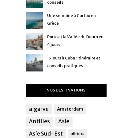
conseils
Une semaine à Corfou en
Grèce
Porto et la Vallée du Douro en
4 jours
15 jours à Cuba : itinéraire et
conseils pratiques
NOS DESTINATIONS
algarve
Amsterdam
Antilles
Asie
Asie Sud-Est
athènes