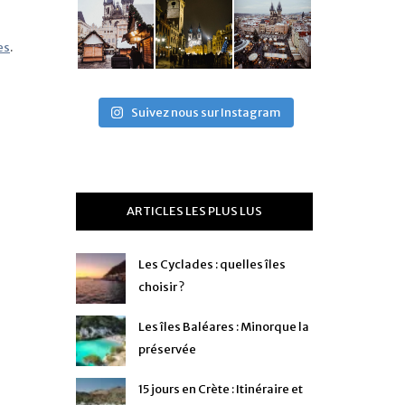
es
.
Suivez nous sur Instagram
ARTICLES LES PLUS LUS
Les Cyclades : quelles îles
choisir ?
Les îles Baléares : Minorque la
préservée
15 jours en Crète : Itinéraire et