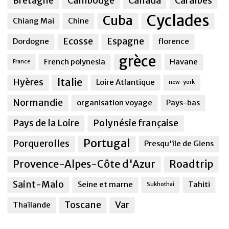
Bretagne
Cambodge
Canada
Caraîbes
Cyclades
Cuba
Chiang Mai
Chine
Ecosse
Espagne
Dordogne
florence
grèce
French polynesia
Havane
France
Italie
Hyères
Loire Atlantique
new-york
Normandie
organisation voyage
Pays-bas
Pays de la Loire
Polynésie française
Portugal
Porquerolles
Presqu'île de Giens
Provence-Alpes-Côte d'Azur
Roadtrip
Saint-Malo
Seine et marne
Tahiti
Sukhothai
Toscane
Var
Thaïlande